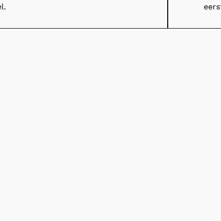
l.
eers