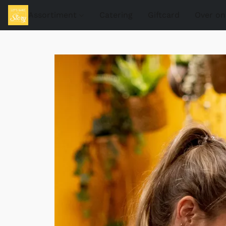
Assortiment
Catering
Giftcard
Over on