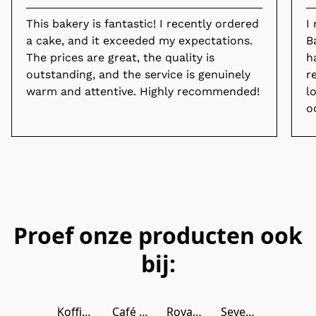
This bakery is fantastic! I recently ordered
I
a cake, and it exceeded my expectations.
B
The prices are great, the quality is
h
outstanding, and the service is genuinely
r
warm and attentive. Highly recommended!
l
o
Proef onze producten ook
bij:
Koffie & Zo
Café LABS
Royal Delft
Seven Hills